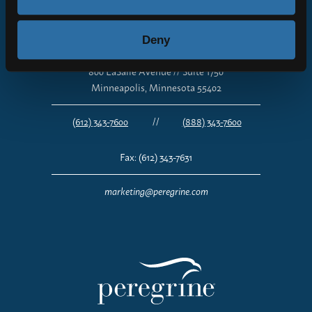
OUTREACH
Deny
800 LaSalle Avenue // Suite 1750
Minneapolis, Minnesota 55402
(612) 343-7600
//
(888) 343-7600
Fax:
(612) 343-7631
marketing@peregrine.com