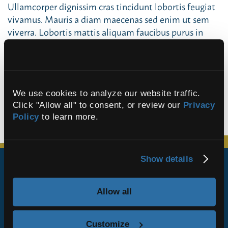
Ullamcorper dignissim cras tincidunt lobortis feugiat
vivamus. Mauris a diam maecenas sed enim ut sem
viverra. Lobortis mattis aliquam faucibus purus in
massa tempor nec feugiat.
A diam sollicitudin tempor id eu nisl. Morbi enim
nunc faucibus a pellentesque sit. In hac habitasse
platea dictumst vestibulum rhoncus. Faucibus vitae
We use cookies to analyze our website traffic. 
aliquet nec ullamcorper sit amet risus nullam eget.
Click "Allow all" to consent, or review our 
Privacy 
Hendrerit gravida rutrum quisque non tellus orci.
Policy
 to learn more.
Show details
ABOUT
PEOPLE
Allow all
INVESTMENT STYLES
CONTACT
Customize